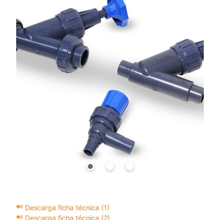
art_track
Descarga ficha técnica (1)
art_track
Descarga ficha técnica (2)