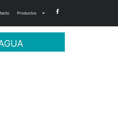
arrow_drop_down
tacto
Productos
 AGUA